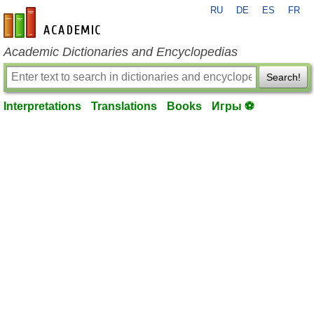
RU
DE
ES
FR
en-academic.com
Academic Dictionaries and Encyclopedias
Search!
Interpretations
Translations
Books
Игры ⚽