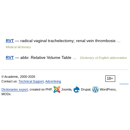
RVT
— radical vaginal trachelectomy; renal vein thrombosis …
Medical dictionary
RVT
— abbr. Relative Volume Table …
Dictionary of English abbreviation
© Academic, 2000-2026
18+
Contact us:
Technical Support
,
Advertising
Dictionaries export
, created on PHP,
Joomla,
Drupal,
WordPress,
MODx.