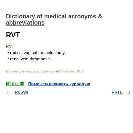
Dictionary of medical acronyms &
abbreviations
RVT
RVT
• radical vaginal trachelectomy;
• renal vein thrombosis
Dictionary of medical acronyms & abbreviations
.
2014
.
Игры ⚽
Поможем написать курсовую
RVSWI
RVTE